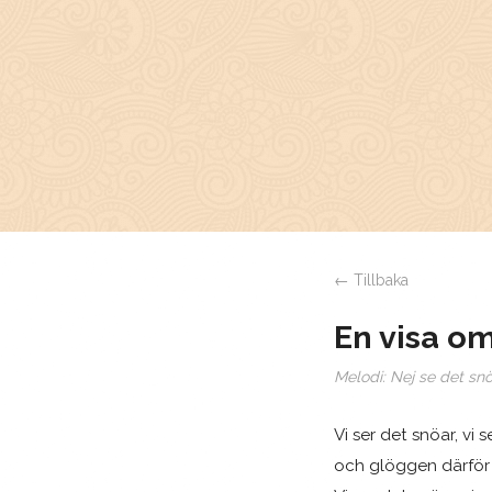
← Tillbaka
En visa o
Melodi:
Nej se det sn
Vi ser det snöar, vi s
och glöggen därför v