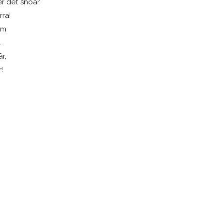
er det snöar,
rra!
am
.
r,
!