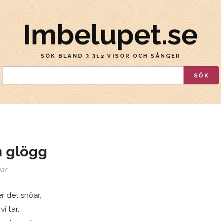
Imbelupet.se
SÖK BLAND 3 312 VISOR OCH SÅNGER
SÖK
m glögg
öar
er det snöar,
i tar.