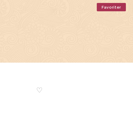
Favoriter
♡