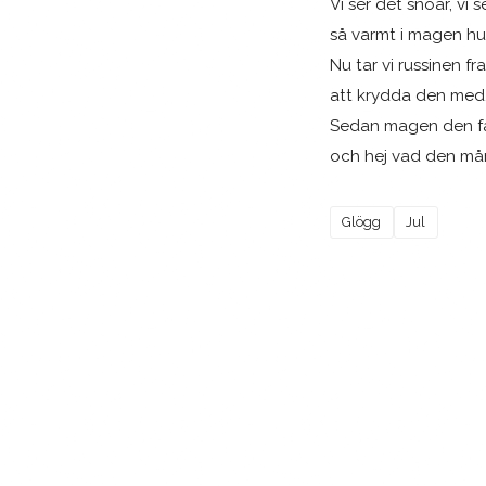
Vi ser det snöar, vi s
så varmt i magen hu
Nu tar vi russinen fr
att krydda den med
Sedan magen den få
och hej vad den mår
Glögg
Jul