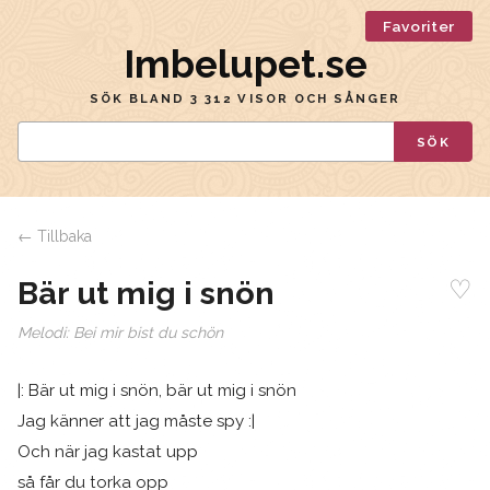
Favoriter
Imbelupet.se
SÖK BLAND 3 312 VISOR OCH SÅNGER
SÖK
← Tillbaka
♡
Bär ut mig i snön
Melodi:
Bei mir bist du schön
|: Bär ut mig i snön, bär ut mig i snön
Jag känner att jag måste spy :|
Och när jag kastat upp
så får du torka opp