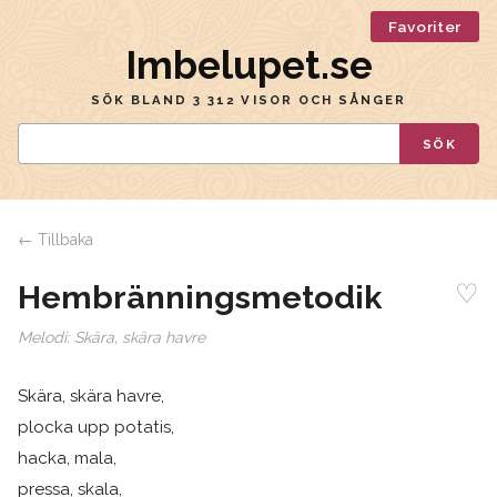
Favoriter
Imbelupet.se
SÖK BLAND 3 312 VISOR OCH SÅNGER
SÖK
← Tillbaka
♡
Hembränningsmetodik
Melodi:
Skära, skära havre
Skära, skära havre,
plocka upp potatis,
hacka, mala,
pressa, skala,