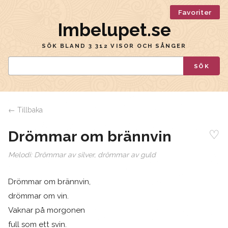
Favoriter
Imbelupet.se
SÖK BLAND 3 312 VISOR OCH SÅNGER
SÖK
← Tillbaka
♡
Drömmar om brännvin
Melodi:
Drömmar av silver, drömmar av guld
Drömmar om brännvin,
drömmar om vin.
Vaknar på morgonen
full som ett svin.