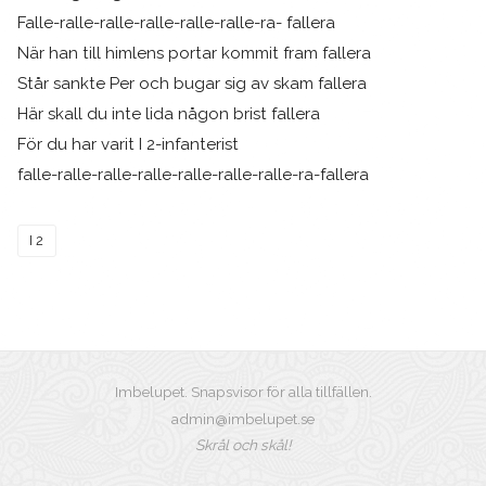
Falle-ralle-ralle-ralle-ralle-ralle-ra- fallera
När han till himlens portar kommit fram fallera
Står sankte Per och bugar sig av skam fallera
Här skall du inte lida någon brist fallera
För du har varit I 2-infanterist
falle-ralle-ralle-ralle-ralle-ralle-ralle-ra-fallera
I 2
Imbelupet. Snapsvisor för alla tillfällen.
admin@imbelupet.se
Skrål och skål!