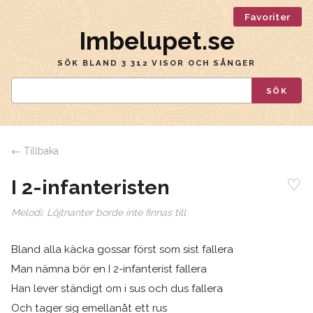
Favoriter
Imbelupet.se
SÖK BLAND 3 312 VISOR OCH SÅNGER
SÖK
← Tillbaka
♡
I 2-infanteristen
Melodi:
Löjtnanter borde inte finnas till
Bland alla käcka gossar först som sist fallera
Man nämna bör en I 2-infanterist fallera
Han lever ständigt om i sus och dus fallera
Och tager sig emellanåt ett rus