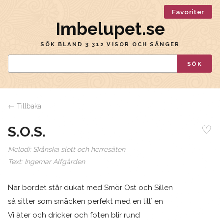
Favoriter
Imbelupet.se
SÖK BLAND 3 312 VISOR OCH SÅNGER
SÖK
← Tillbaka
♡
S.O.S.
Melodi:
Skånska slott och herresäten
Text:
Ingemar Alfgården
När bordet står dukat med Smör Ost och Sillen
så sitter som smäcken perfekt med en lill´ en
Vi äter och dricker och foten blir rund