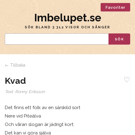
Favoriter
Imbelupet.se
SÖK BLAND 3 312 VISOR OCH SÅNGER
SÖK
← Tillbaka
♡
Kvad
Text:
Ronny Eriksson
Det finns ett folk av en särskild sort
Nere vid Piteälva
Och våran slogan är jädrigt kort:
Det kan vi göra själva