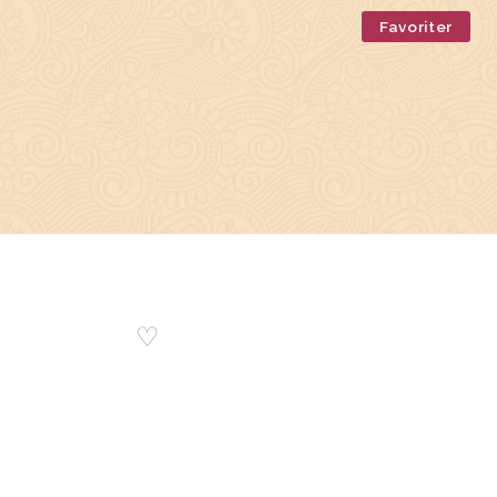
Favoriter
♡