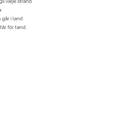
gs varje strand
a
 går i land
tår för tand.