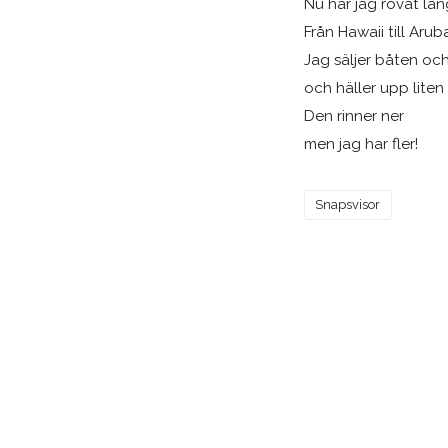
Nu har jag rövat län
Från Hawaii till Arub
Jag säljer båten och
och häller upp liten 
Den rinner ner
men jag har fler!
Snapsvisor