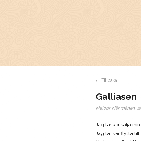
← Tillbaka
Galliasen
Melodi:
När månen va
Jag tänker sälja min 
Jag tänker flytta till