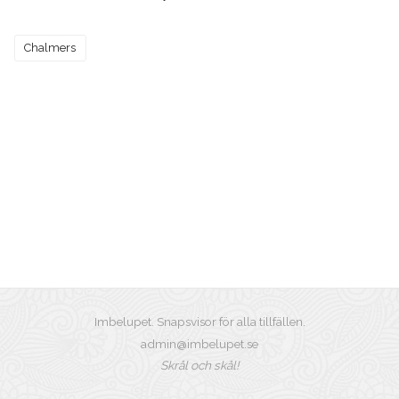
Chalmers
Imbelupet. Snapsvisor för alla tillfällen.
admin@imbelupet.se
Skrål och skål!