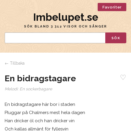
Favoriter
Imbelupet.se
SÖK BLAND 3 312 VISOR OCH SÅNGER
SÖK
← Tillbaka
♡
En bidragstagare
Melodi:
En sockerbagare
En bidragstagare här bor i staden
Pluggar på Chalmers mest hela dagen
Han dricker öl och han dricker vin
Och kallas allmänt för fyllesvin