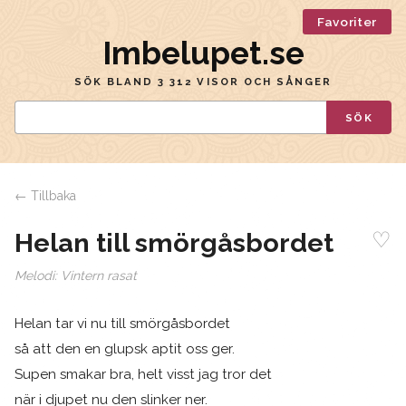
Favoriter
Imbelupet.se
SÖK BLAND 3 312 VISOR OCH SÅNGER
SÖK
← Tillbaka
♡
Helan till smörgåsbordet
Melodi:
Vintern rasat
Helan tar vi nu till smörgåsbordet
så att den en glupsk aptit oss ger.
Supen smakar bra, helt visst jag tror det
när i djupet nu den slinker ner.