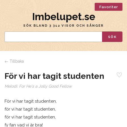
Favoriter
Imbelupet.se
SÖK BLAND 3 312 VISOR OCH SÅNGER
SÖK
← Tillbaka
♡
För vi har tagit studenten
Melodi:
For He's a Jolly Good Fellow
För vi har tagit studenten,
för vi har tagit studenten,
för vi har tagit studenten,
fy fan vad vi är bra!