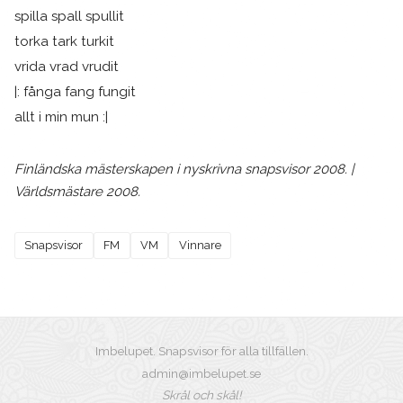
spilla spall spullit
torka tark turkit
vrida vrad vrudit
|: fånga fang fungit
allt i min mun :|
Finländska mästerskapen i nyskrivna snapsvisor 2008. |
Världsmästare 2008.
Snapsvisor
FM
VM
Vinnare
Imbelupet. Snapsvisor för alla tillfällen.
admin@imbelupet.se
Skrål och skål!