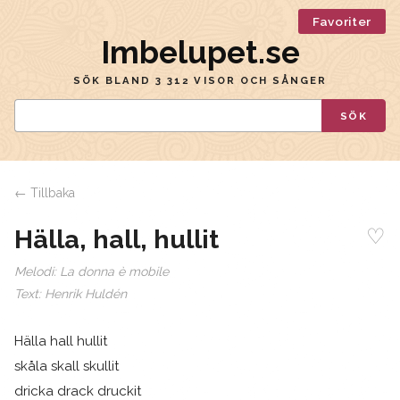
Favoriter
Imbelupet.se
SÖK BLAND 3 312 VISOR OCH SÅNGER
SÖK
← Tillbaka
♡
Hälla, hall, hullit
Melodi:
La donna è mobile
Text:
Henrik Huldén
Hälla hall hullit
skåla skall skullit
dricka drack druckit