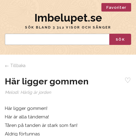
Favoriter
Imbelupet.se
SÖK BLAND 3 312 VISOR OCH SÅNGER
SÖK
← Tillbaka
♡
Här ligger gommen
Melodi:
Härlig är jorden
Här ligger gommen!
Här är alla tänderna!
Tåren på tanden är stark som fan!
Aldrig förtunnas