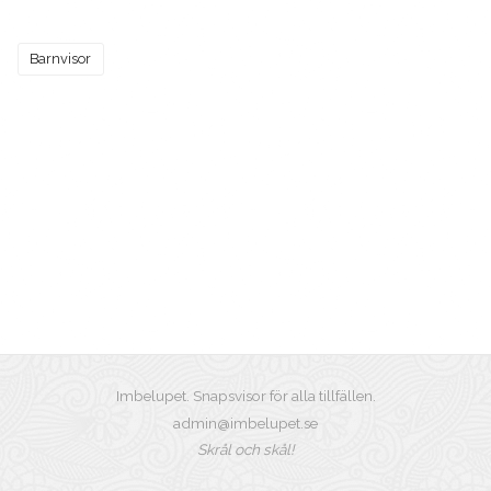
Barnvisor
Imbelupet. Snapsvisor för alla tillfällen.
admin@imbelupet.se
Skrål och skål!