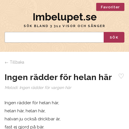
Favoriter
Imbelupet.se
SÖK BLAND 3 312 VISOR OCH SÅNGER
SÖK
← Tillbaka
♡
Ingen rädder för helan här
Melodi:
Ingen rädder för vargen här
Ingen rädder för helan här,
helan här, helan här,
halvan ju också drickbar är,
fast ej gjord på bär.