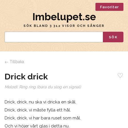
Favoriter
Imbelupet.se
SÖK BLAND 3 312 VISOR OCH SÅNGER
SÖK
← Tillbaka
♡
Drick drick
Melodi:
Ring ring (bara du slog en signal)
Drick, drick, nu ska vi dricka en skål.
Drick, drick, vi måste fylla ett hål.
Drick, drick, vi har bara ruset som mål.
Och vi höjer vårt glas i detta nu.