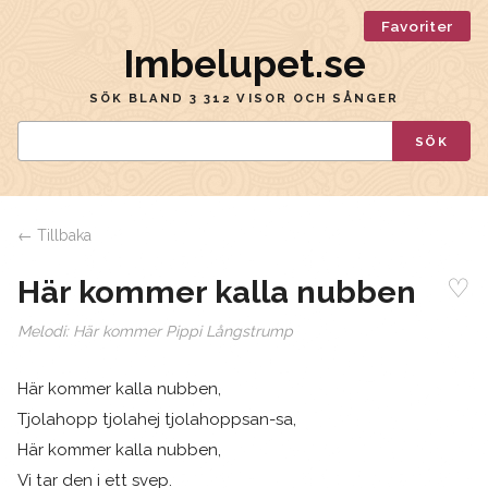
Favoriter
Imbelupet.se
SÖK BLAND 3 312 VISOR OCH SÅNGER
SÖK
← Tillbaka
♡
Här kommer kalla nubben
Melodi:
Här kommer Pippi Långstrump
Här kommer kalla nubben,
Tjolahopp tjolahej tjolahoppsan-sa,
Här kommer kalla nubben,
Vi tar den i ett svep.