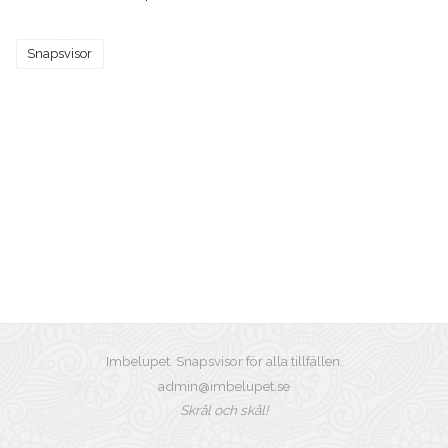
Snapsvisor
Imbelupet. Snapsvisor för alla tillfällen.
admin@imbelupet.se
Skrål och skål!