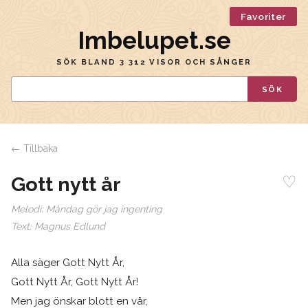
Favoriter
Imbelupet.se
SÖK BLAND 3 312 VISOR OCH SÅNGER
SÖK
← Tillbaka
♡
Gott nytt år
Melodi:
Måndag gör jag ingenting
Text:
Magnus Edlund
Alla säger Gott Nytt År,
Gott Nytt År, Gott Nytt År!
Men jag önskar blott en vår,