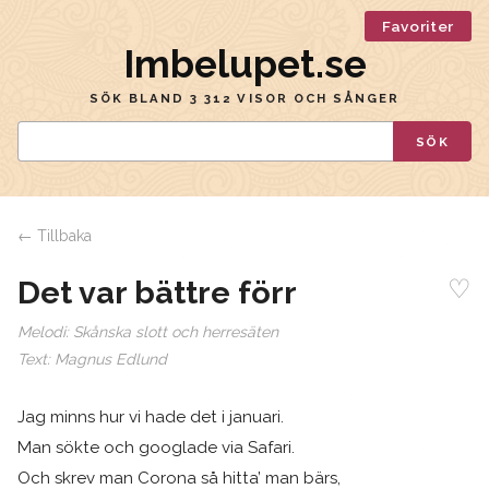
Favoriter
Imbelupet.se
SÖK BLAND 3 312 VISOR OCH SÅNGER
SÖK
← Tillbaka
♡
Det var bättre förr
Melodi:
Skånska slott och herresäten
Text:
Magnus Edlund
Jag minns hur vi hade det i januari.
Man sökte och googlade via Safari.
Och skrev man Corona så hitta’ man bärs,