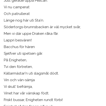
Just gerade uppå Pelican.
Vi nu camperat
Och patrullerat
Länge nog här uti Sta'n.
Södertorgs-brunnsbacken är väl mycket svår,
Men vi där uppe Draken råka får.
Lappri besvären!
Bacchus för hären
Sjelfver uti spetsen går.
På Enigheten,
Tvi den förtreten,
Källarmästar'n uti slagsmål dödt.
Vin och vän-sämja
Vi skull' befrämja,
Vinet har vår vänskap födt.
Friskt bussar, Enigheten rundt förbi!