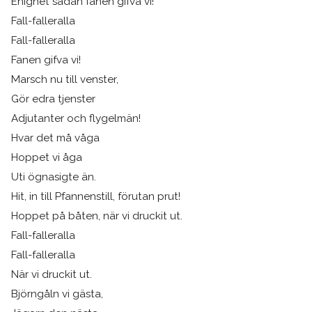
Enighet sådan fanen gifva vi!
Fall-falleralla
Fall-falleralla
Fanen gifva vi!
Marsch nu till venster,
Gör edra tjenster
Adjutanter och flygelmän!
Hvar det må våga
Hoppet vi åga
Uti ögnasigte än.
Hit, in till Pfannenstill, förutan prut!
Hoppet på båten, när vi druckit ut.
Fall-falleralla
Fall-falleralla
När vi druckit ut.
Björngåln vi gästa,