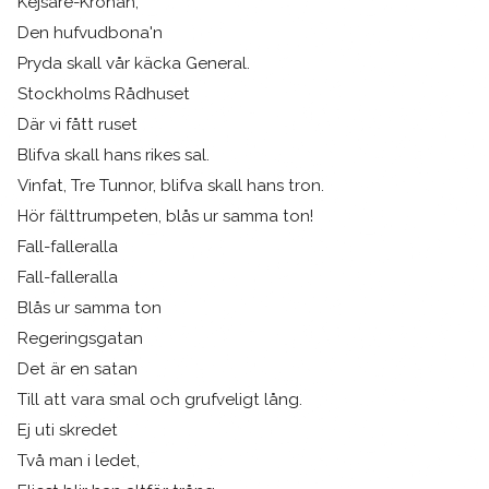
Kejsare-Kronan,
Den hufvudbona'n
Pryda skall vår käcka General.
Stockholms Rådhuset
Där vi fått ruset
Blifva skall hans rikes sal.
Vinfat, Tre Tunnor, blifva skall hans tron.
Hör fälttrumpeten, blås ur samma ton!
Fall-falleralla
Fall-falleralla
Blås ur samma ton
Regeringsgatan
Det är en satan
Till att vara smal och grufveligt lång.
Ej uti skredet
Två man i ledet,