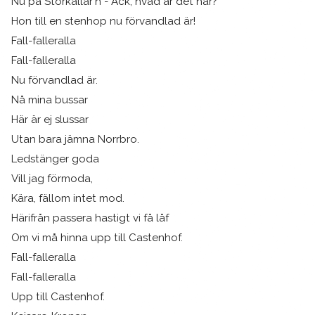
Nu på Storkällar'n - Ack, hvad är det här?
Hon till en stenhop nu förvandlad är!
Fall-falleralla
Fall-falleralla
Nu förvandlad är.
Nå mina bussar
Här är ej slussar
Utan bara jämna Norrbro.
Ledstänger goda
Vill jag förmoda,
Kära, fällom intet mod.
Härifrån passera hastigt vi få låf
Om vi må hinna upp till Castenhof.
Fall-falleralla
Fall-falleralla
Upp till Castenhof.