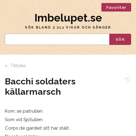
Favoriter
Imbelupet.se
SÖK BLAND 3 312 VISOR OCH SÅNGER
SÖK
← Tillbaka
♡
Bacchi soldaters
källarmarsch
Kom, se patrullen
Som vid Sjötullen
Corps de gardiet sitt har stält.