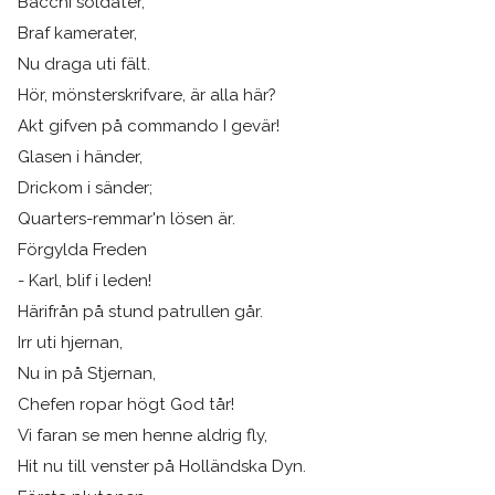
Bacchi soldater,
Braf kamerater,
Nu draga uti fält.
Hör, mönsterskrifvare, är alla här?
Akt gifven på commando I gevär!
Glasen i händer,
Drickom i sänder;
Quarters-remmar'n lösen är.
Förgylda Freden
- Karl, blif i leden!
Härifrån på stund patrullen går.
Irr uti hjernan,
Nu in på Stjernan,
Chefen ropar högt God tår!
Vi faran se men henne aldrig fly,
Hit nu till venster på Holländska Dyn.