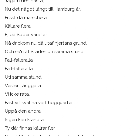
Jägarn den nästa,
Nu det något långt till Hamburg är.
Friskt då marschera,
Källare flera
Ej på Söder vara lär.
Nå drickom nu då utaf hjertans grund,
Och se'n åt Staden uti samma stund!
Fall-falleralla
Fall-falleralla
Uti samma stund.
Vester Långgata
Vi icke rata,
Fast vi likväl ha vårt högquarter
Uppå den andra.
Ingen kan klandra
Ty där finnas källrar fler.