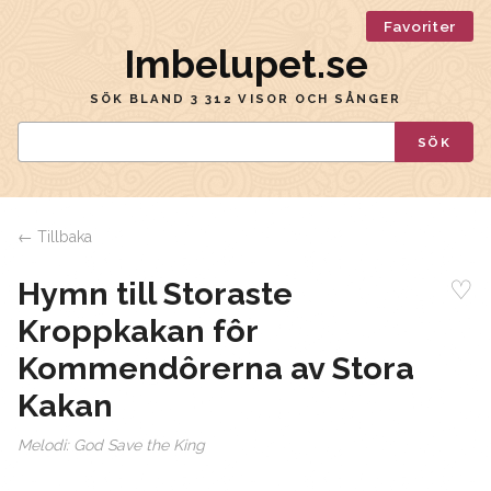
Favoriter
Imbelupet.se
SÖK BLAND 3 312 VISOR OCH SÅNGER
SÖK
← Tillbaka
♡
Hymn till Storaste
Kroppkakan fôr
Kommendôrerna av Stora
Kakan
Melodi:
God Save the King