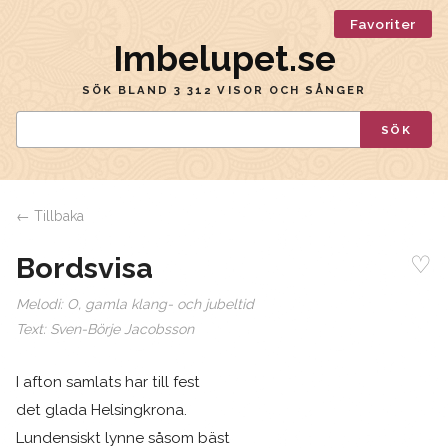
Favoriter
Imbelupet.se
SÖK BLAND 3 312 VISOR OCH SÅNGER
SÖK
← Tillbaka
♡
Bordsvisa
Melodi:
O, gamla klang- och jubeltid
Text:
Sven-Börje Jacobsson
I afton samlats har till fest
det glada Helsingkrona.
Lundensiskt lynne såsom bäst