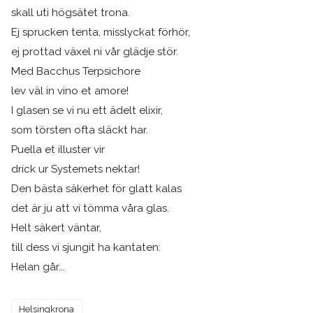
skall uti högsätet trona.
Ej sprucken tenta, misslyckat förhör,
ej prottad växel ni vår glädje stör.
Med Bacchus Terpsichore
lev väl in vino et amore!
I glasen se vi nu ett ädelt elixir,
som törsten ofta släckt har.
Puella et illuster vir
drick ur Systemets nektar!
Den bästa säkerhet för glatt kalas
det är ju att vi tömma våra glas.
Helt säkert väntar,
till dess vi sjungit ha kantaten:
Helan går...
Helsingkrona