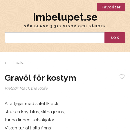
Favoriter
Imbelupet.se
SÖK BLAND 3 312 VISOR OCH SÅNGER
SÖK
← Tillbaka
♡
Gravöl för kostym
Melodi:
Mack the Knife
Alla tjejer med stilettklack,
struken knytblus, slitna jeans,
tunna linnen, salsakjolar.
Vilken tur att alla finns!