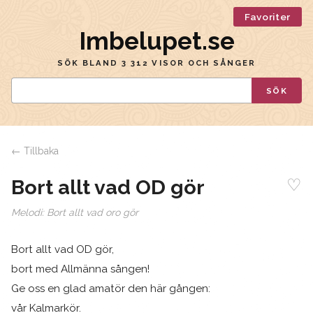
Favoriter
Imbelupet.se
SÖK BLAND 3 312 VISOR OCH SÅNGER
SÖK
← Tillbaka
♡
Bort allt vad OD gör
Melodi:
Bort allt vad oro gör
Bort allt vad OD gör,
bort med Allmänna sången!
Ge oss en glad amatör den här gången:
vår Kalmarkör.