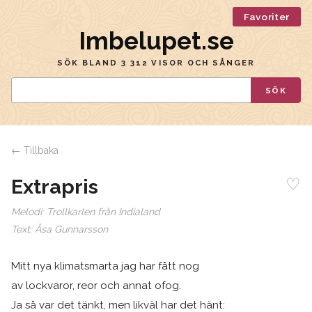
Favoriter
Imbelupet.se
SÖK BLAND 3 312 VISOR OCH SÅNGER
SÖK
← Tillbaka
♡
Extrapris
Melodi:
Trollkarlen från Indialand
Text:
Åsa Gunnarsson
Mitt nya klimatsmarta jag har fått nog
av lockvaror, reor och annat ofog.
Ja så var det tänkt, men likväl har det hänt: