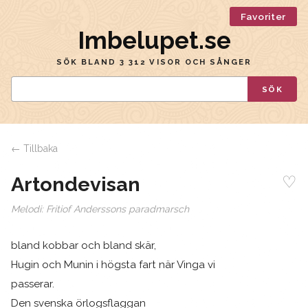
Favoriter
Imbelupet.se
SÖK BLAND 3 312 VISOR OCH SÅNGER
SÖK
← Tillbaka
♡
Artondevisan
Melodi:
Fritiof Anderssons paradmarsch
bland kobbar och bland skär,
Hugin och Munin i högsta fart när Vinga vi
passerar.
Den svenska örlogsflaggan