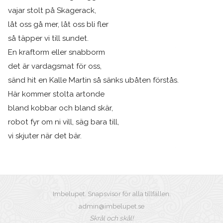
vajar stolt på Skagerack,
låt oss gå mer, låt oss bli fler
så täpper vi till sundet.
En kraftorm eller snabborm
det är vardagsmat för oss,
sänd hit en Kalle Martin så sänks ubåten förstås.
Här kommer stolta artonde
bland kobbar och bland skär,
robot fyr om ni vill, säg bara till,
vi skjuter när det bär.
Imbelupet. Snapsvisor för alla tillfällen.
admin@imbelupet.se
Skrål och skål!