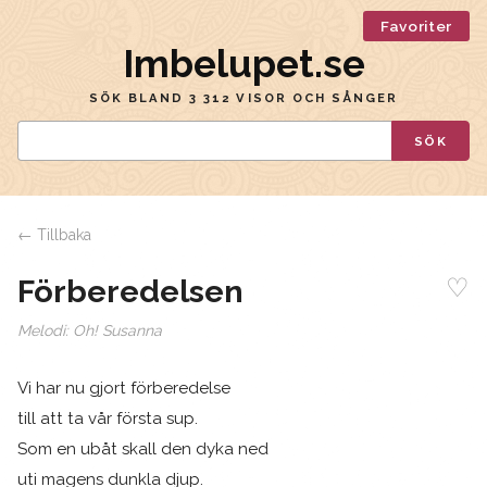
Favoriter
Imbelupet.se
SÖK BLAND 3 312 VISOR OCH SÅNGER
SÖK
← Tillbaka
♡
Förberedelsen
Melodi:
Oh! Susanna
Vi har nu gjort förberedelse
till att ta vår första sup.
Som en ubåt skall den dyka ned
uti magens dunkla djup.