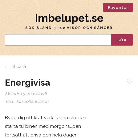
Favoriter
Imbelupet.se
SÖK BLAND 3 312 VISOR OCH SÅNGER
SÖK
← Tillbaka
♡
Energivisa
Melodi:
Lysmaskidyll
Text:
Jan Johannisson
Bygg dig ett kraftverk i egna strupen
starta turbinen med morgonsupen
fortsätt att driva den hela dagen