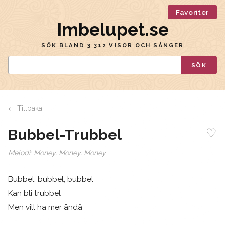
Favoriter
Imbelupet.se
SÖK BLAND 3 312 VISOR OCH SÅNGER
SÖK
← Tillbaka
♡
Bubbel-Trubbel
Melodi:
Money, Money, Money
Bubbel, bubbel, bubbel
Kan bli trubbel
Men vill ha mer ändå