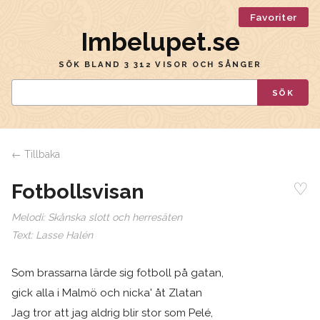
Favoriter
Imbelupet.se
SÖK BLAND 3 312 VISOR OCH SÅNGER
SÖK
← Tillbaka
♡
Fotbollsvisan
Melodi:
Skånska slott och herresäten
Text:
Lasse Halén
Som brassarna lärde sig fotboll på gatan,
gick alla i Malmö och nicka' åt Zlatan
Jag tror att jag aldrig blir stor som Pelé,