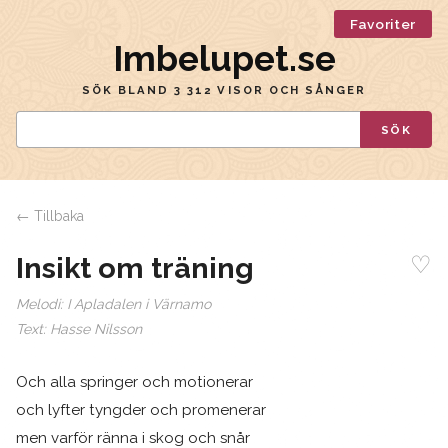
Favoriter
Imbelupet.se
SÖK BLAND 3 312 VISOR OCH SÅNGER
SÖK
← Tillbaka
♡
Insikt om träning
Melodi:
I Apladalen i Värnamo
Text:
Hasse Nilsson
Och alla springer och motionerar
och lyfter tyngder och promenerar
men varför ränna i skog och snår