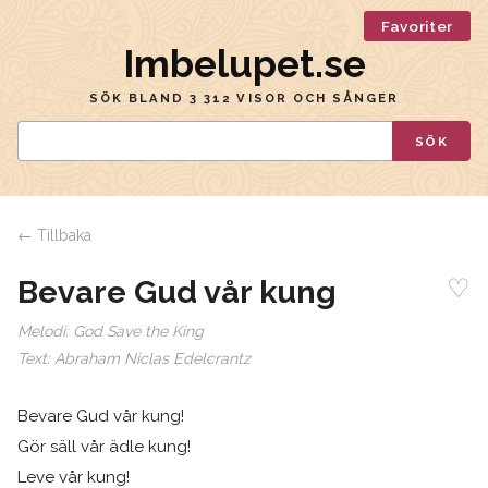
Favoriter
Imbelupet.se
SÖK BLAND 3 312 VISOR OCH SÅNGER
SÖK
← Tillbaka
♡
Bevare Gud vår kung
Melodi:
God Save the King
Text:
Abraham Niclas Edelcrantz
Bevare Gud vår kung!
Gör säll vår ädle kung!
Leve vår kung!