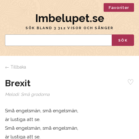
Favoriter
Imbelupet.se
SÖK BLAND 3 312 VISOR OCH SÅNGER
SÖK
← Tillbaka
♡
Brexit
Melodi:
Små grodorna
Små engelsmän, små engelsmän,
är lustiga att se.
Små engelsmän, små engelsmän,
är lustiga att se.