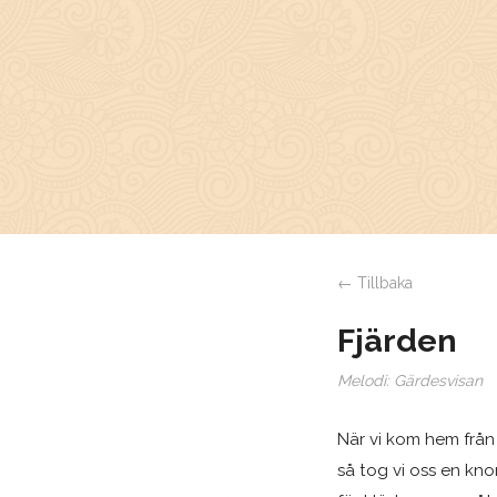
← Tillbaka
Fjärden
Melodi:
Gärdesvisan
När vi kom hem från
så tog vi oss en kno