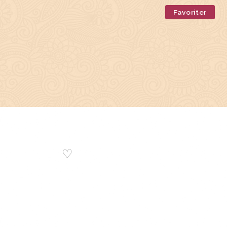
Favoriter
♡