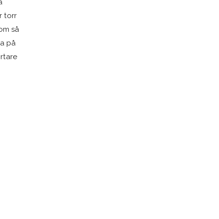
a
 torr
som så
da på
ortare