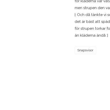
för kläderna var våt
men strupen den var
|: Och då tänkte vi 
det är bäst att spä
för strupen torkar f
än kläderna ändå :|
Snapsvisor