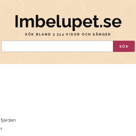
Imbelupet.se
SÖK BLAND 3 312 VISOR OCH SÅNGER
SÖK
 fjärden
rr