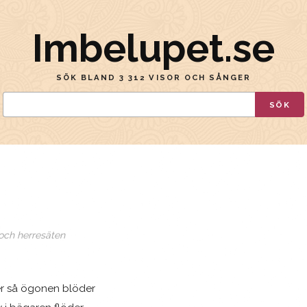
Imbelupet.se
SÖK BLAND 3 312 VISOR OCH SÅNGER
SÖK
 och herresäten
er så ögonen blöder