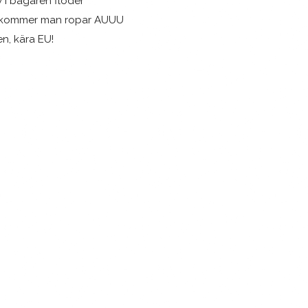
 i bägaren flöder
 kommer man ropar AUUU
n, kära EU!