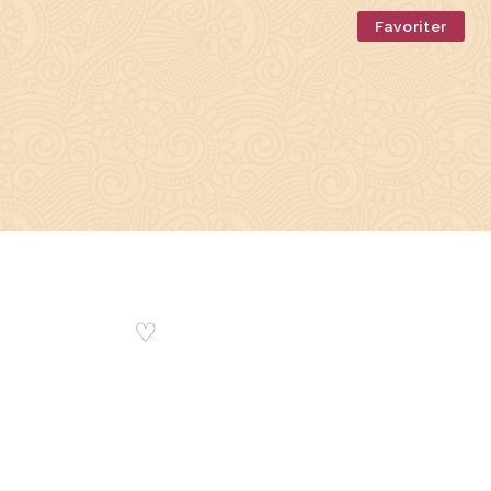
Favoriter
♡