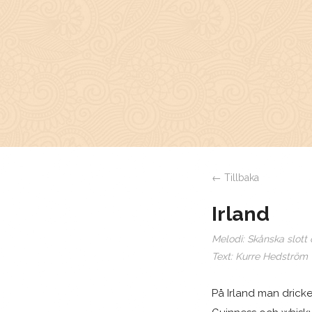
← Tillbaka
Irland
Melodi:
Skånska slott
Text:
Kurre Hedström
På Irland man drick