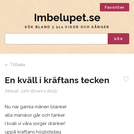
Favoriter
Imbelupet.se
SÖK BLAND 3 312 VISOR OCH SÅNGER
SÖK
← Tillbaka
♡
En kväll i kräftans tecken
Melodi:
John Brown's Body
Nu när gamla månen blänker
alla mänskor går och tänker:
I kväll vi våra sorger dränker!
uppå kräftans högtidsdag.