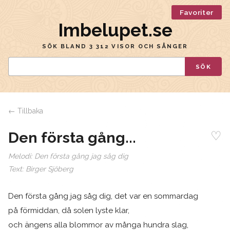
Favoriter
Imbelupet.se
SÖK BLAND 3 312 VISOR OCH SÅNGER
SÖK
← Tillbaka
♡
Den första gång...
Melodi:
Den första gång jag såg dig
Text:
Birger Sjöberg
Den första gång jag såg dig, det var en sommardag
på förmiddan, då solen lyste klar,
och ängens alla blommor av många hundra slag,