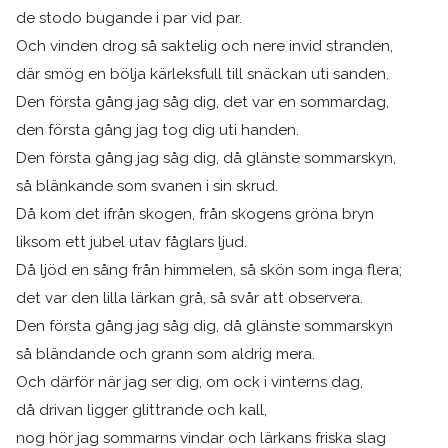
de stodo bugande i par vid par.
Och vinden drog så saktelig och nere invid stranden,
där smög en bölja kärleksfull till snäckan uti sanden.
Den första gång jag såg dig, det var en sommardag,
den första gång jag tog dig uti handen.
Den första gång jag såg dig, då glänste sommarskyn,
så blänkande som svanen i sin skrud.
Då kom det ifrån skogen, från skogens gröna bryn
liksom ett jubel utav fåglars ljud.
Då ljöd en sång från himmelen, så skön som inga flera;
det var den lilla lärkan grå, så svår att observera.
Den första gång jag såg dig, då glänste sommarskyn
så bländande och grann som aldrig mera.
Och därför när jag ser dig, om ock i vinterns dag,
då drivan ligger glittrande och kall,
nog hör jag sommarns vindar och lärkans friska slag