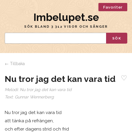
Favoriter
Imbelupet.se
SÖK BLAND 3 312 VISOR OCH SÅNGER
SÖK
← Tillbaka
♡
Nu tror jag det kan vara tid
Melodi:
Nu tror jag det kan vara tid
Text:
Gunnar Wennerberg
Nu tror jag det kan vara tid
att tänka på refrängen,
och efter dagens strid och frid