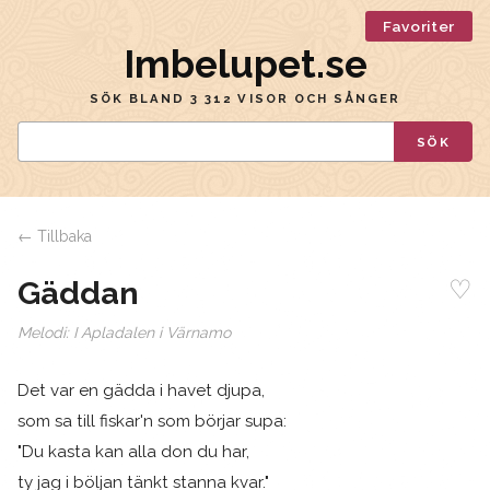
Favoriter
Imbelupet.se
SÖK BLAND 3 312 VISOR OCH SÅNGER
SÖK
← Tillbaka
♡
Gäddan
Melodi:
I Apladalen i Värnamo
Det var en gädda i havet djupa,
som sa till fiskar'n som börjar supa:
"Du kasta kan alla don du har,
ty jag i böljan tänkt stanna kvar."