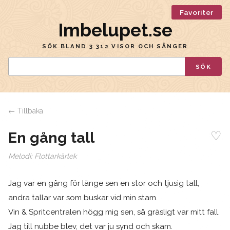
Favoriter
Imbelupet.se
SÖK BLAND 3 312 VISOR OCH SÅNGER
SÖK
← Tillbaka
♡
En gång tall
Melodi:
Flottarkärlek
Jag var en gång för länge sen en stor och tjusig tall,
andra tallar var som buskar vid min stam.
Vin & Spritcentralen högg mig sen, så gräsligt var mitt fall.
Jag till nubbe blev, det var ju synd och skam.