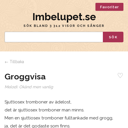
Favoriter
Imbelupet.se
SÖK BLAND 3 312 VISOR OCH SÅNGER
SÖK
← Tillbaka
♡
Groggvisa
Melodi:
Okänd men vanlig
Sjuttiosex tromboner av ädelost,
det är sjuttiosex tromboner man minns.
Men en sjuttiosex tromboner fulltankade med grogg,
ja, det är det godaste som finns.