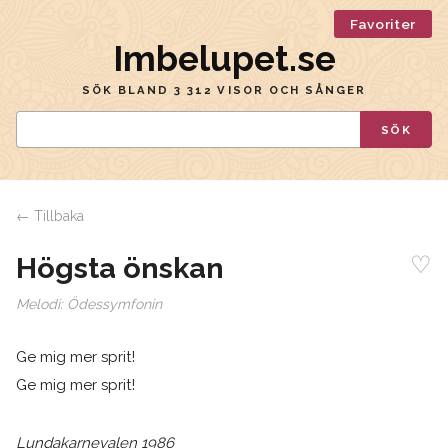
Favoriter
Imbelupet.se
SÖK BLAND 3 312 VISOR OCH SÅNGER
SÖK
← Tillbaka
♡
Högsta önskan
Melodi:
Ödessymfonin
Ge mig mer sprit!
Ge mig mer sprit!
Lundakarnevalen 1986