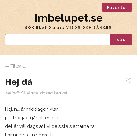
Favoriter
Imbelupet.se
SÖK BLAND 3 312 VISOR OCH SÅNGER
SÖK
← Tillbaka
♡
Hej då
Melodi:
Så länge skutan kan gå
Nej, nu är middagen klar,
jag tror jag går till en bar,
det är väl dags att vi de sista slattarna tar
För nu är sittningen slut,