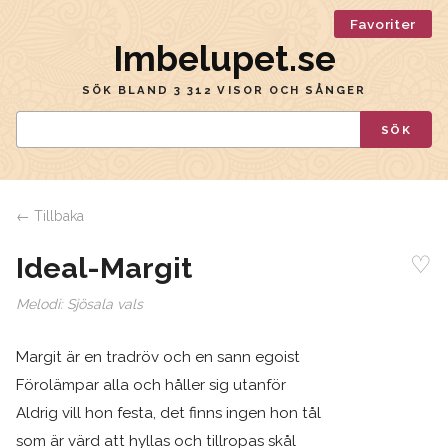
Favoriter
Imbelupet.se
SÖK BLAND 3 312 VISOR OCH SÅNGER
SÖK
← Tillbaka
♡
Ideal-Margit
Melodi:
Sjösala vals
Margit är en tradröv och en sann egoist
Förolämpar alla och håller sig utanför
Aldrig vill hon festa, det finns ingen hon tål
som är värd att hyllas och tillropas skål