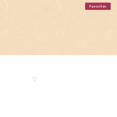
Favoriter
♡