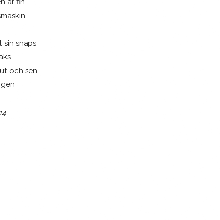
 är fin
dsmaskin
t sin snaps
ks...
nut och sen
igen
14