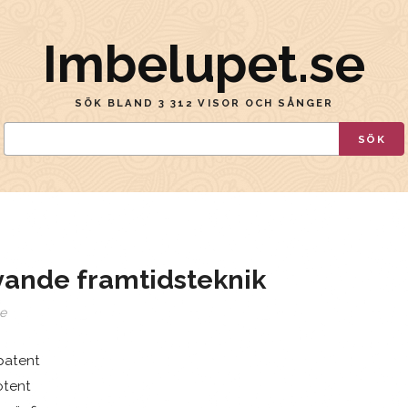
Imbelupet.se
SÖK BLAND 3 312 VISOR OCH SÅNGER
SÖK
vande framtidsteknik
e
 patent
otent