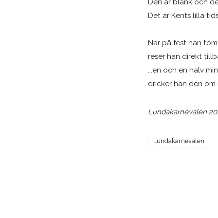
Den är blank och den
Det är Kents lilla ti
När på fest han töm
reser han direkt tillba
...en och en halv mi
dricker han den om 
Lundakarnevalen 20
Lundakarnevalen