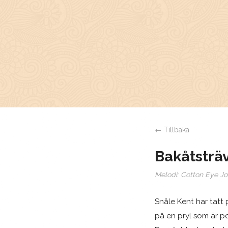
← Tillbaka
Bakåtsträ
Melodi:
Cotton Eye Jo
Snåle Kent har tatt
på en pryl som är p