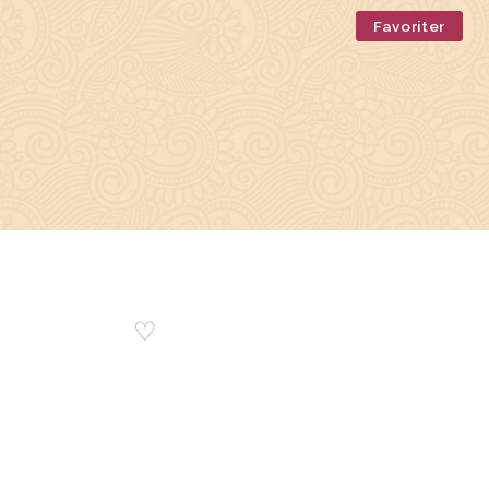
Favoriter
♡