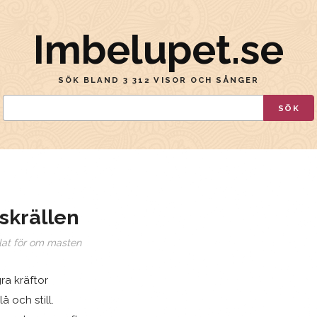
Imbelupet.se
SÖK BLAND 3 312 VISOR OCH SÅNGER
SÖK
skrällen
lat för om masten
a kräftor
lå och still.