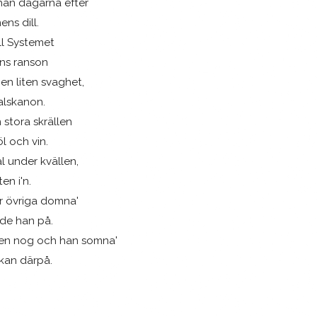
han dagarna efter
ens dill.
ll Systemet
ens ranson
 en liten svaghet,
alskanon.
stora skrällen
l och vin.
al under kvällen,
en i'n.
är övriga domna'
de han på.
sen nog och han somna'
kan därpå.