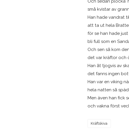
Och sedan plocka' 
små kvistar av grann
Han hade vandrat ti
att ta ut hela Bratt
för se han hade just
bli full som en Sand
Och sen så kom den 
det var kräftor och ö
Han åt tjogvis av sk
det fanns ingen bott
Han var en viking n
hela natten så späd
Men även han fick 
och vakna först vec
Kräftskiva