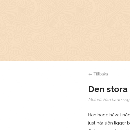
← Tillbaka
Den stora 
Melodi:
Han hade seg
Han hade håvat någr
just när sjön ligger b