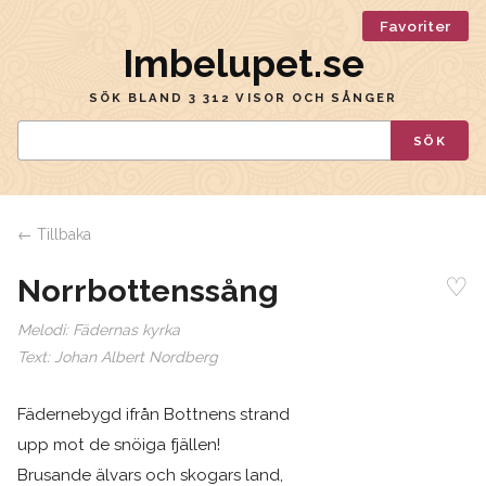
Favoriter
Imbelupet.se
SÖK BLAND 3 312 VISOR OCH SÅNGER
SÖK
← Tillbaka
♡
Norrbottenssång
Melodi:
Fädernas kyrka
Text:
Johan Albert Nordberg
Fädernebygd ifrån Bottnens strand
upp mot de snöiga fjällen!
Brusande älvars och skogars land,