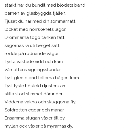
starkt har du bundit med blodets band
barnen av glesbyggda tjällen.
Tjusat du har med din sommarnatt,
lockat med norrskenets lågor.
Drömmarna togo tanken fatt,
sagornas rå uti berget satt,
rodde på rodnande vågor.
Tysta vaktade vidd och kam
vårnattens vigningsstunder.
Tyst gled bland tallarna bågen fram.
Tyst lyste hösteld i ljusterstam,
stilla stod stimmet därunder.
Vidderna vakna och skuggorna fly.
Soldrotten eggar och manar.
Ensamma stugan växer till by,
myllan ock växer på myrarnas dy,