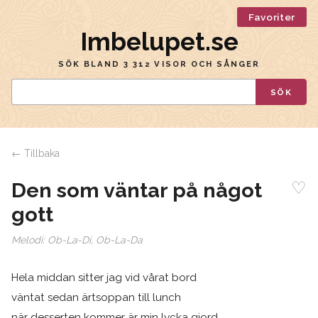
Favoriter
Imbelupet.se
SÖK BLAND 3 312 VISOR OCH SÅNGER
SÖK
← Tillbaka
♡
Den som väntar på något
gott
Melodi:
Ob-La-Di, Ob-La-Da
Hela middan sitter jag vid vårat bord
väntat sedan ärtsoppan till lunch
när desserten kommer är min lycka gjord