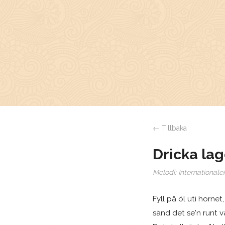
← Tillbaka
Dricka la
Melodi:
Internationale
Fyll på öl uti hornet,
sänd det se'n runt vå