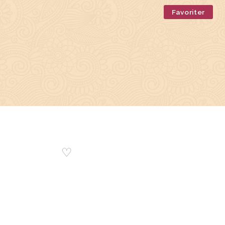
Favoriter
♡