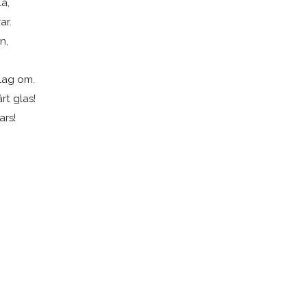
la,
ar.
n,
 lag om.
rt glas!
ars!