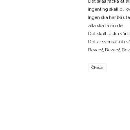
Det skall räcka åt al
ingenting skall bli kv
Ingen ska här bli uta
alla ska få sin del.
Det skall räcka vårt
Det är svenskt öl i vå
Bevars!, Bevars!, Bev
Ölvisor