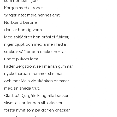
som hon bar i fjol?
Korgen med citroner
tynger intet mera hennes arm;
Nu ibland baroner
dansar hon sig varm.
Med solfjädren hon bröstet fläktar,
niger djupt och med armen fäktar,
sockrar våfflor och dricker nektar
under pukors larm.
Fader Bergström, ren månan glimmar,
nyckelharpan i rummet stimmar,
och mor Maja vid skänken primmar
med sin sneda trut.
Glatt på Djurgåln kring alla backar
skymta kjortlar och vita klackar;
första nymf som på dörren knackar