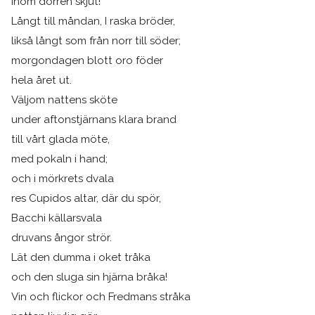
inom dörren skjut!
Långt till måndan, I raska bröder,
likså långt som från norr till söder;
morgondagen blott oro föder
hela året ut.
Väljom nattens sköte
under aftonstjärnans klara brand
till vårt glada möte,
med pokaln i hand;
och i mörkrets dvala
res Cupidos altar, där du spör,
Bacchi källarsvala
druvans ångor strör.
Lät den dumma i oket tråka
och den sluga sin hjärna bråka!
Vin och flickor och Fredmans stråka