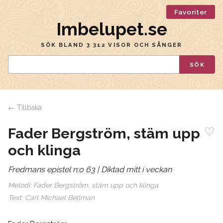
Favoriter
Imbelupet.se
SÖK BLAND 3 312 VISOR OCH SÅNGER
SÖK
← Tillbaka
♡
Fader Bergström, stäm upp
och klinga
Fredmans epistel n:o 63 | Diktad mitt i veckan
Melodi:
Fader Bergström, stäm upp och klinga
Text:
Carl Michael Bellman