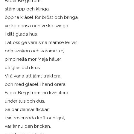
Fader Bergström,
stäm upp och klinga,
öppna kråset för bröst och bringa,
vi ska dansa och vi ska svinga
i ditt glada hus.
Lät oss ge våra små mamseller vin
och sviskon och karameller;
pimpinella mor Maja häller
uti glas och krus.
Vi ä vana att jämt traktera,
och med glaset i hand orera.
Fader Bergström, nu kvintilera
under sus och dus.
Se där dansar flickan
i sin rosenröda koft och kjol;
var är nu den brickan,